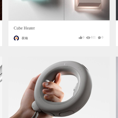
Cube Heater
0
611
0
夜喃