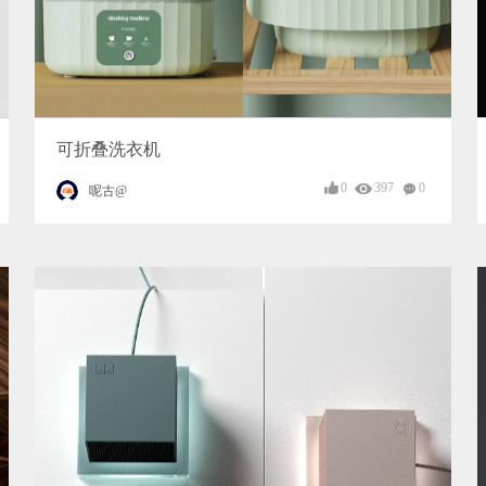
可折叠洗衣机
0
397
0
呢古@