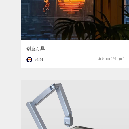
创意灯具
0
226
0
呆脸i