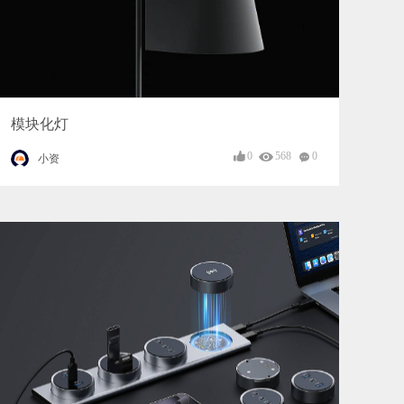
模块化灯
0
568
0
小资