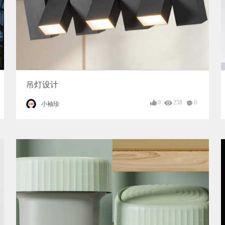
吊灯设计
0
258
0
小袖珍