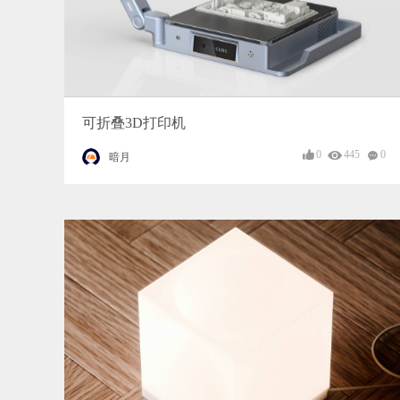
可折叠3D打印机
0
445
0
暗月