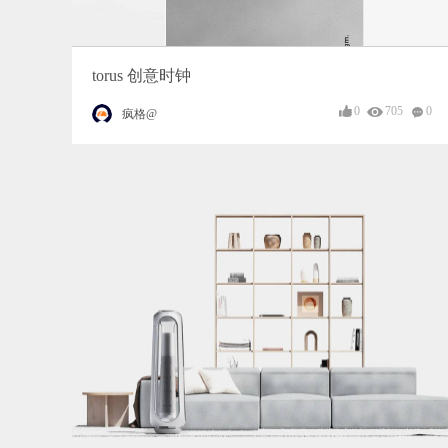
torus 创意时钟
0
705
0
疯格@