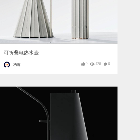
可折叠电热水壶
0
426
0
朽鹿