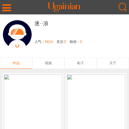
逐··浪
人气：
6614
关注:
0
粉丝：
0
作品
视频
帖子
关于