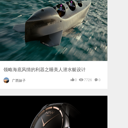
领略海底风情的利器之睡美人潜水艇设计
0
7726
0
广西妹子