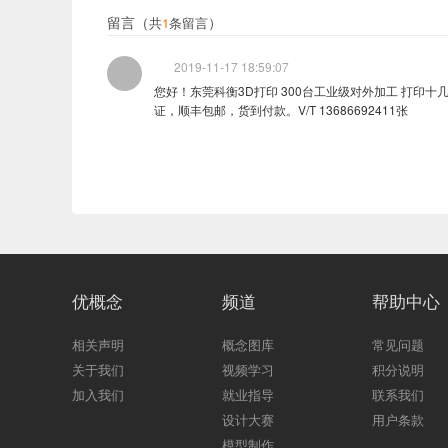
留言（
）
共
1
条留言
2019-11-17 18:59:07
您好！东莞科衡3D打印 300台工业级对外加工 打印
证，顺丰包邮，货到付款。V/T 13686692411张
优概念
频道
帮助中心
相关声明
概念图库
常见问题
关于我们
视频学习
积分说明
加入我们
就业指导
联系我们
设计大赛
用户条款
模型制作