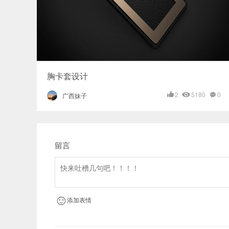
胸卡套设计
2
5180
0
广西妹子
留言
添加表情