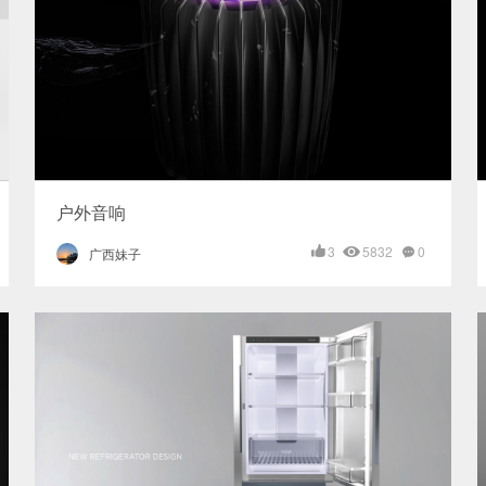
户外音响
3
5832
0
广西妹子