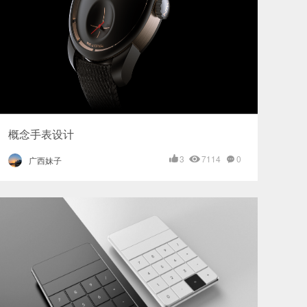
概念手表设计
3
7114
0
广西妹子