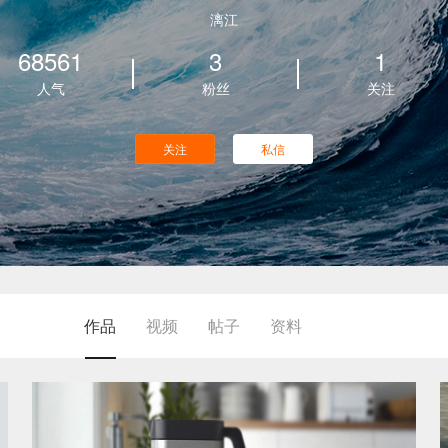
漓江
68561
3
1
人气
粉丝
关注
关注
私信
作品
视频
帖子
资料