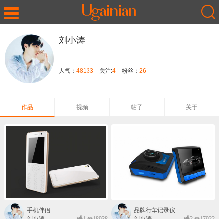
刘小涛
人气：
48133
关注:
4
粉丝：
26
作品
视频
帖子
关于
手机伴侣
品牌行车记录仪
刘小涛
1
18938
刘小涛
2
17922