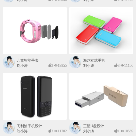
儿童智能手表
海尔女式手机
刘小涛
2
18855
刘小涛
3
11156
飞利浦手机设计
三星U盘设计
刘小涛
3
11702
刘小涛
1
10569