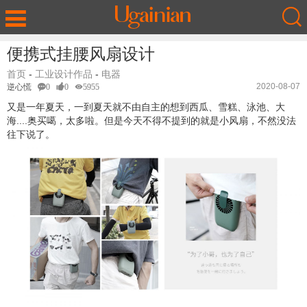
便携式挂腰风扇设计
首页
-
工业设计作品
-
电器
2020-08-07
逆心慌
0
0
5955
又是一年夏天，一到夏天就不由自主的想到西瓜、雪糕、泳池、大
海....奥买噶，太多啦。但是今天不得不提到的就是小风扇，不然没法
往下说了。