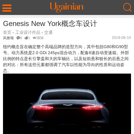
Genesis New York概念车设计
首页
-
工业设计作品
-
交通
2019-06-10
风雅颂
0
1
5858
纽约概念旨在确定整个高端品牌的造型方向，其中包括G80和G90型
号。动力系统是2.0 GDi 245ps混合动力，配备8速自动变速箱。外部
比例的特点是长引擎盖和大的车轴比，以及短前悬和较长的后悬之间
的对比：所有这些元素都强调了汽车以性能为导向的性质和运动姿
态。