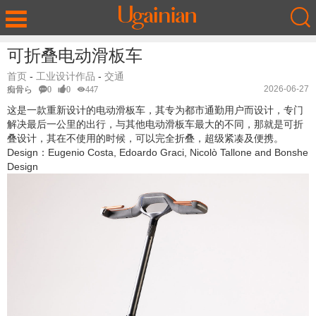
可折叠电动滑板车
首页
-
工业设计作品
-
交通
2026-06-27
痴骨ら
0
0
447
这是一款重新设计的电动滑板车，其专为都市通勤用户而设计，专门
解决最后一公里的出行，与其他电动滑板车最大的不同，那就是可折
叠设计，其在不使用的时候，可以完全折叠，超级紧凑及便携。
Design：Eugenio Costa, Edoardo Graci, Nicolò Tallone and Bonshe
Design