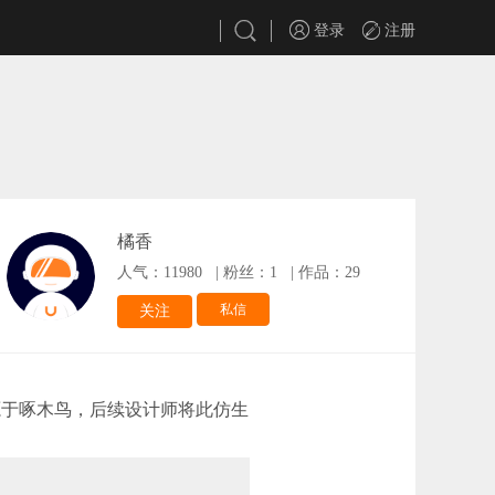
登录
注册
橘香
人气：11980
|
粉丝：1
|
作品：29
私信
关注
来源于啄木鸟，后续设计师将此仿生