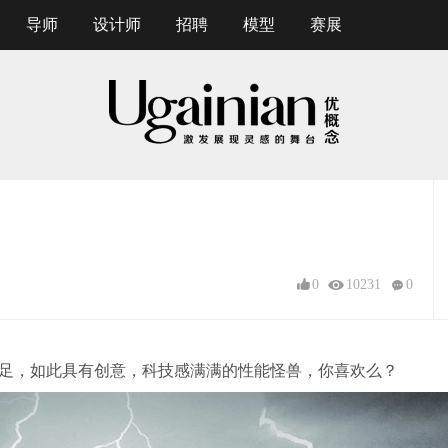
导师
设计师
招聘
模型
赛展
0
10231
0
足，如此具有创意，科技感满满的性能怪兽，你喜欢么？