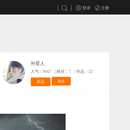
登录
注册
外星人
人气：9167
|
粉丝：7
|
作品：22
私信
关注